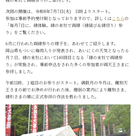
縁の末社で両縁参りのご案内です。
次回の開催は、令和8年7月7日(火) 11時よりスタート。
参加は事前予約受付制となっておりますので、詳しくは
こちら
の
「毎月7日に、縁体験。縁の末社で両縁（縁結び＆縁切り）参
り」をご覧ください。
6月に行われた両縁参りの様子を、あわせてご紹介します。
岡山県もついに梅雨入りが発表され、あいにくの天気となった６
月７日、縁の末社において140回目となる「縁の末社で両縁参
り」が実施され、事前申込をされた多くの参加者が両天王さまに
参拝しました。
午前11時、１組目のお参りがスタート。偶数月の今月は、離別天
王さまの前でお浄めが行われた後、僧侶の案内により離別さま、
縁引さまの順に正式参拝の作法を教わりました。