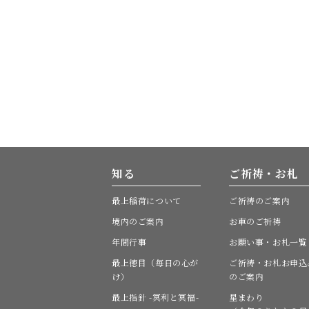
知る
ご祈祷・お札
最上稲荷について
ご祈祷のご案内
境内のご案内
お車のご祈祷
年間行事
お願い事・お札一覧
最上徳目（毎日の心が
ご祈祷・お札お申込
け）
のご案内
最上指針 -冥利と冥福-
星まわり