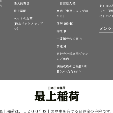
ま
法人供養塔
・日蓮聖人像
う
あらゆる
最上霊園
売店「幸運ショップゆ
って「縁
かり」
祷」のご
ペットのお墓
(最上ペットメモリア
宿坊 顕妙閣
オンラ
ル)
御朱印
一番御守のご案内
雲龍図
旅行会社様専用プラン
のご案内
満願成就のご縁日｢朔
日(ついたち)参り｣
最上稲荷は、１２００年以上の歴史を有する
日蓮宗の寺院です