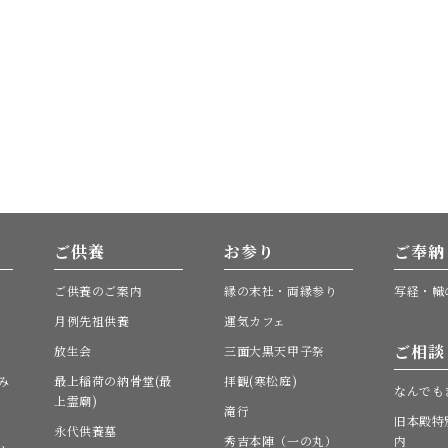
ご供養
お参り
ご奉納
ご供養のご案内
縁の末社・両縁参り
写経・幟
月例先祖供養
運気カフェ
ご相談
放生会
三面大黒天甲子祭
み
最上稲荷の納骨堂(最
拝観(寒松庭)
なんでも
上霊廟)
滝行
旧本殿特
永代供養墓
秀吉本陣（一の丸）
内