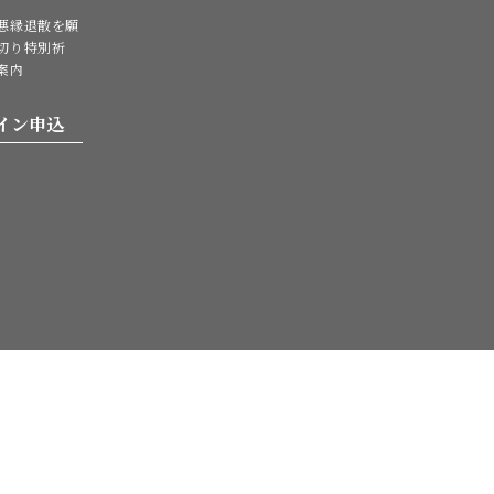
悪縁退散を願
切り特別祈
案内
イン申込
。