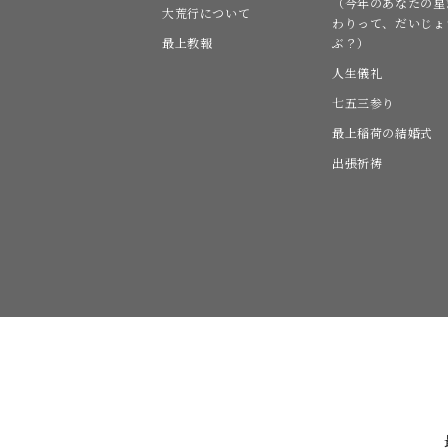
（今年のあなたの星
大荒行について
わりって、だいじょ
最上教報
ぶ？）
人生儀礼
七五三参り
最上稲荷の結婚式
出張祈祷