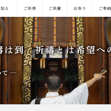
知る
ご祈祷
ご供養
お参り
ご奉