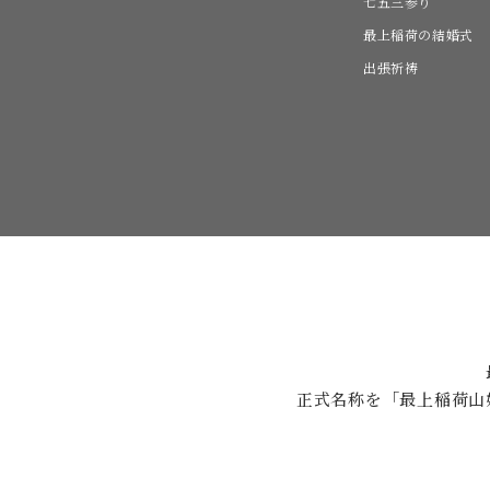
七五三参り
最上稲荷の結婚式
出張祈祷
正式名称を「最上稲荷山