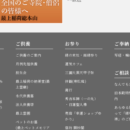
ご供養
お参り
ご奉納
ご供養のご案内
縁の末社・両縁参り
写経・幟
月例先祖供養
運気カフェ
ご相談
放生会
三面大黒天甲子祭
み
最上稲荷の納骨堂(最
拝観(寒松庭)
なんでも
上霊廟)
滝行
旧本殿特
永代供養墓
秀吉本陣（一の丸）
内
ま
法人供養塔
・日蓮聖人像
う
あらゆる
最上霊園
売店「幸運ショップゆ
って「縁
かり」
祷」のご
ペットのお墓
(最上ペットメモリア
宿坊 顕妙閣