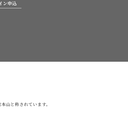
イン申込
。
総本山と
称されています。