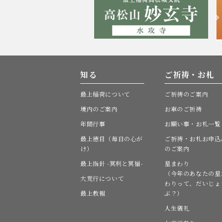
知る
ご祈祷・お札
最上稲荷について
ご祈祷のご案内
境内のご案内
お車のご祈祷
年間行事
お願い事・お札一覧
最上徳目（毎日の心が
ご祈祷・お札お申込
け）
のご案内
最上指針 -冥利と冥福-
星まわり
（今年のあなたの星
大荒行について
わりって、だいじょ
最上教報
ぶ？）
人生儀礼