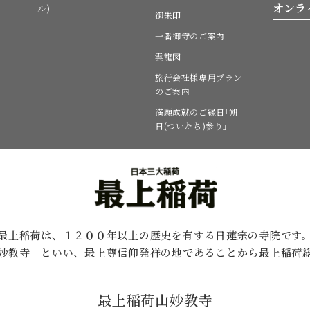
オンラ
ル)
御朱印
一番御守のご案内
雲龍図
旅行会社様専用プラン
のご案内
満願成就のご縁日｢朔
日(ついたち)参り｣
最上稲荷は、１２００年以上の歴史を有する
日蓮宗の寺院です
妙教寺」といい、最上尊信仰発祥の地であることから最上稲荷
最上稲荷山妙教寺