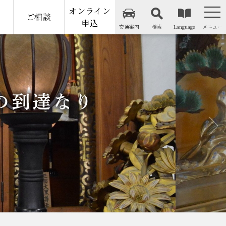
オンライン
納
ご相談
申込
交通案内
検索
Language
メニュー