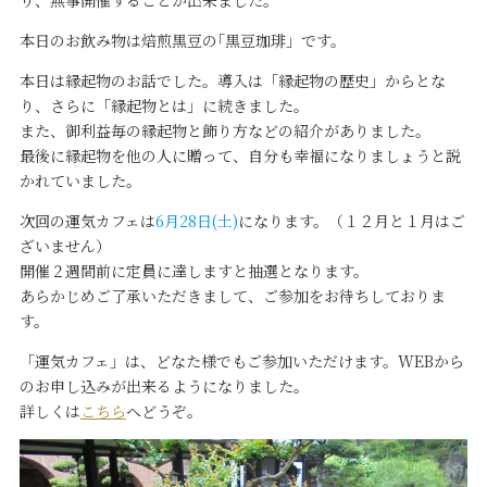
り、無事開催することが出来ました。
本日のお飲み物は焙煎黒豆の｢黒豆珈琲」です。
本日は縁起物のお話でした。導入は「縁起物の歴史」からとな
り、さらに「縁起物とは」に続きました。
また、御利益毎の縁起物と飾り方などの紹介がありました。
最後に縁起物を他の人に贈って、自分も幸福になりましょうと説
かれていました。
次回の運気カフェは
6月28日(土)
になります。（１２月と１月はご
ざいません）
開催２週間前に定員に達しますと抽選となります。
あらかじめご了承いただきまして、ご参加をお待ちしておりま
す。
「運気カフェ」は、どなた様でもご参加いただけます。WEBから
のお申し込みが出来るようになりました。
詳しくは
こちら
へどうぞ。