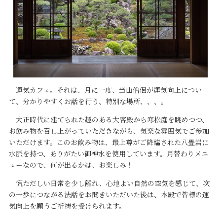
運気カフェ。それは、月に一度、当山僧侶が運気向上につい
て、分かりやすくお話を行う、特別な場所、、、。
大正時代に建てられた趣のある大客殿から寒松庭を眺めつつ、
お飲み物を召し上がっていただきながら、気楽な雰囲気でご参加
いただけます。このお飲み物は、最上尊がご降臨された八畳岩に
水脈を持つ、ありがたい御神水を使用しています。月替わりメニ
ューなので、何が出るかは、お楽しみ！
慌ただしい日常を少し離れ、心地よい自然の空気を感じて、次
の一歩につながる法話をお聞きいただいた後は、本殿で皆様の運
気向上を願うご祈祷を受けられます。