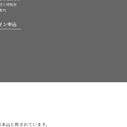
切り特別祈
案内
イン申込
。
総本山と
称されています。