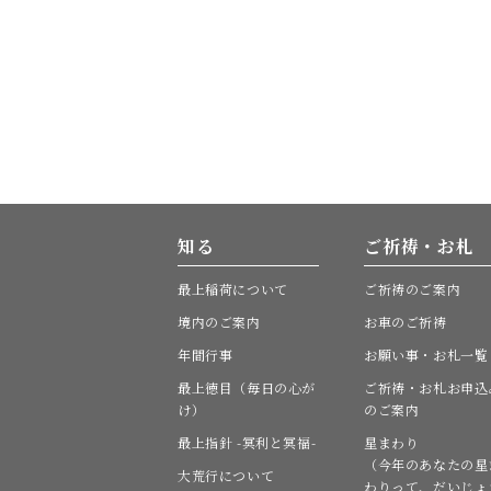
知る
ご祈祷・お札
最上稲荷について
ご祈祷のご案内
境内のご案内
お車のご祈祷
年間行事
お願い事・お札一覧
最上徳目（毎日の心が
ご祈祷・お札お申込
け）
のご案内
最上指針 -冥利と冥福-
星まわり
（今年のあなたの星
大荒行について
わりって、だいじょ