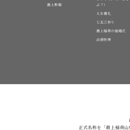
最上教報
ぶ？）
人生儀礼
七五三参り
最上稲荷の結婚式
出張祈祷
正式名称を「最上稲荷山