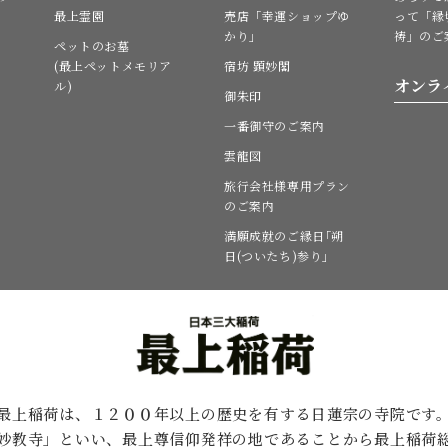
最上霊園
売店「幸運ショップゆ
って「縁
かり」
祷」のご
ペットのお墓
(最上ペットメモリア
宿坊 顕妙閣
オンラ
ル)
御朱印
一番御守のご案内
雲龍図
旅行会社様専用プラン
のご案内
満願成就のご縁日｢朔
日(ついたち)参り｣
最上稲荷は、１２００年以上の歴史を有する
日蓮宗の寺院です
妙教寺」といい、最上尊信仰発祥の地であることから最上稲荷