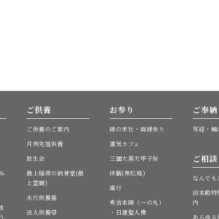
ご供養
お参り
ご奉納
ご供養のご案内
縁の末社・両縁参り
写経・幟
月例先祖供養
運気カフェ
ご相談
放生会
三面大黒天甲子祭
み
最上稲荷の納骨堂(最
拝観(寒松庭)
なんでも
上霊廟)
滝行
旧本殿特
永代供養墓
秀吉本陣（一の丸）
内
ま
法人供養塔
・日蓮聖人像
う
あらゆる