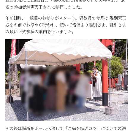
縁の末社にて118回目の「縁の末社で両縁参り」が実施され、 36
名の参加者が両天王さまに参拝しました。
午前11時、一組目のお参りがスタート。偶数月の今月は 離別天王
さまの前でお浄めが行われ、続いて僧侶より離別さま、縁引さま
の順に正式参拝の案内を行いました。
その後は場所をホールへ移して「ご縁を結ぶコツ」についての法