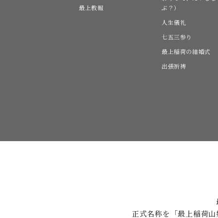
最上教報
ぶ？）
人生儀礼
七五三参り
最上稲荷の結婚式
出張祈祷
正式名称を「最上稲荷山