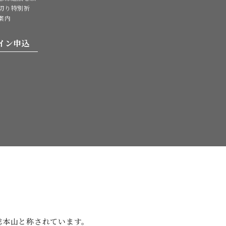
切り特別祈
案内
イン申込
。
総本山と
称されています。