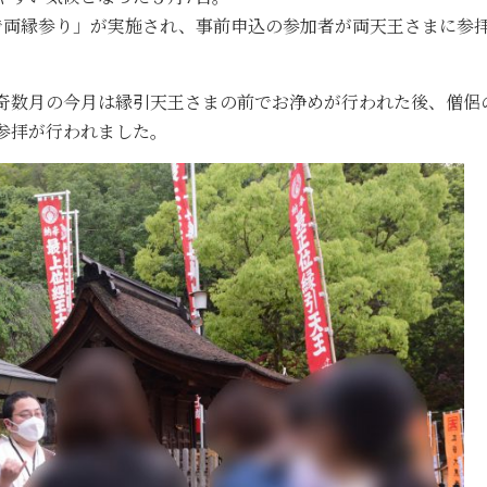
社で両縁参り」が実施され、事前申込の参加者が両天王さまに参
。奇数月の今月は縁引天王さまの前でお浄めが行われた後、僧侶
参拝が行われました。