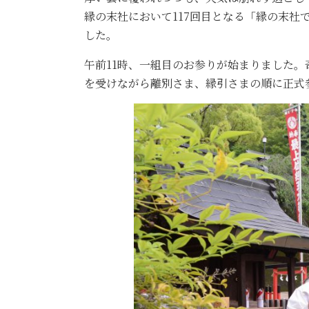
縁の末社において117回目となる「縁の末
した。
午前11時、一組目のお参りが始まりました
を受けながら離別さま、縁引さまの順に正式