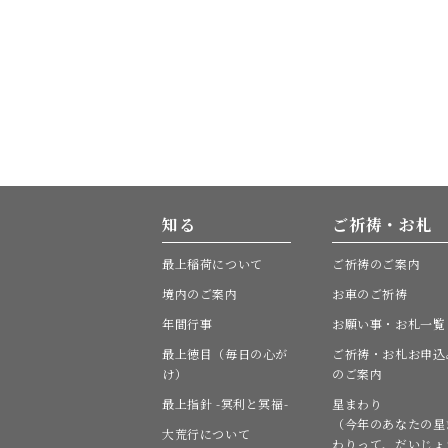
知る
ご祈祷・お札
最上稲荷について
ご祈祷のご案内
境内のご案内
お車のご祈祷
年間行事
お願い事・お札一覧
最上徳目（毎日の心が
ご祈祷・お札お申込
け）
のご案内
最上指針 -冥利と冥福-
星まわり
（今年のあなたの星
大荒行について
わりって、だいじょ