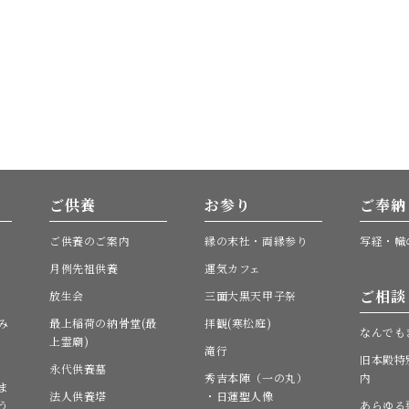
ご供養
お参り
ご奉納
ご供養のご案内
縁の末社・両縁参り
写経・幟
月例先祖供養
運気カフェ
ご相談
放生会
三面大黒天甲子祭
み
最上稲荷の納骨堂(最
拝観(寒松庭)
なんでも
上霊廟)
滝行
旧本殿特
永代供養墓
秀吉本陣（一の丸）
内
ま
法人供養塔
・日蓮聖人像
う
あらゆる