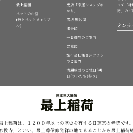
最上霊園
売店「幸運ショップゆ
って「縁
かり」
祷」のご
ペットのお墓
(最上ペットメモリア
宿坊 顕妙閣
オンラ
ル)
御朱印
一番御守のご案内
雲龍図
旅行会社様専用プラン
のご案内
満願成就のご縁日｢朔
日(ついたち)参り｣
最上稲荷は、１２００年以上の歴史を有する
日蓮宗の寺院です
妙教寺」といい、最上尊信仰発祥の地であることから最上稲荷