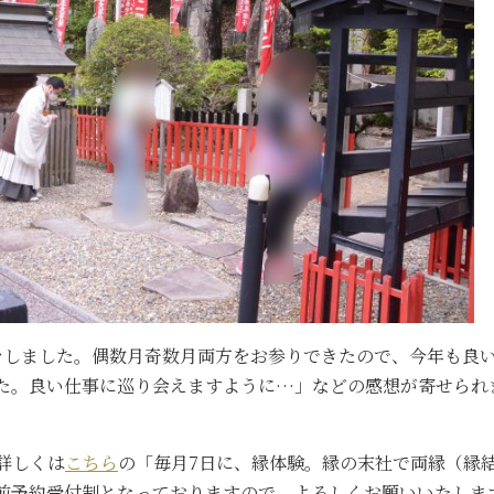
をしました。偶数月奇数月両方をお参りできたので、今年も良
た。良い仕事に巡り会えますように…」などの感想が寄せられ
詳しくは
こちら
の「毎月7日に、縁体験。縁の末社で両縁（縁
前予約受付制となっておりますので、よろしくお願いいたしま