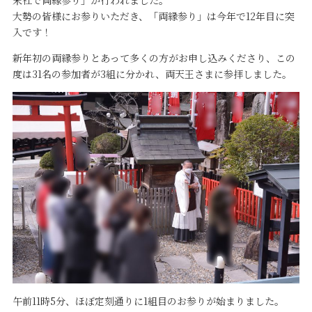
末社で両縁参り」が行われました。
大勢の皆様にお参りいただき、「両縁参り」は今年で12年目に突
入です！
新年初の両縁参りとあって多くの方がお申し込みくださり、この
度は31名の参加者が3組に分かれ、両天王さまに参拝しました。
午前11時5分、ほぼ定刻通りに1組目のお参りが始まりました。