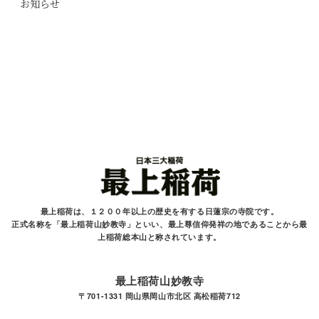
お知らせ
最上稲荷は、１２００年以上の歴史を有する
日蓮宗の寺院です。
正式名称を「最上稲荷山妙教寺」といい、最上尊信仰発祥の地であることから最
上稲荷総本山と
称されています。
最上稲荷山妙教寺
〒701-1331 岡山県岡山市北区 高松稲荷712