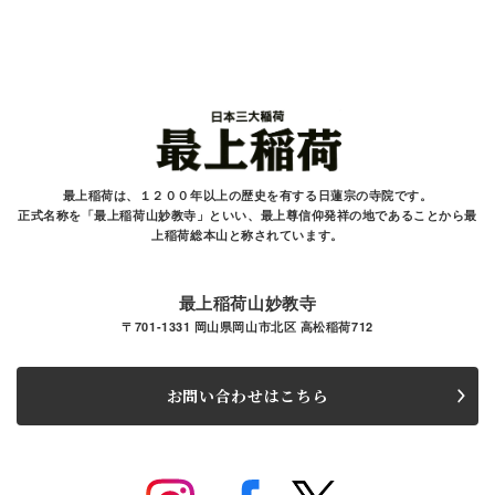
最上稲荷は、１２００年以上の歴史を有する
日蓮宗の寺院です。
正式名称を「最上稲荷山妙教寺」といい、最上尊信仰発祥の地であることから最
上稲荷総本山と
称されています。
最上稲荷山妙教寺
〒701-1331 岡山県岡山市北区 高松稲荷712
お問い合わせはこちら