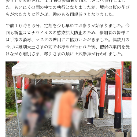
参り」が実施され、１３名の参加者が両天王さまへ参拝しまし
た。あいにくの雨の中での執行となりましたが、境内の桜の花び
らが水たまりに浮かぶ、趣のある両縁参りとなりました。
午前１０時５５分、定刻を少し早めてお参りが始まりました。今
回も新型コロナウイルスの感染拡大防止のため、参加者の皆様に
は手指の消毒、マスクの着用にご協力いただきました。偶数月の
今月は離別天王さまの前でお浄めが行われた後、僧侶の案内を受
けながら離別さま、縁引さまの順に正式参拝が行われました。