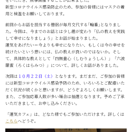
をいただき、無事開催することが出来ました。
新型コロナウイルス感染防止のため、参加の皆様にはマスクの着
用と検温をお願いしております。
前回からお話を担当する僧侶が毎月交代する｢輪番｣となりまし
た。今回は、今までのお話とは少し趣が変わり「仏の教えを実践
して幸せになりましょう」とお話が始まりました。
運気をあげたい＝今よりも幸せになりたい、もしくは今の幸せを
続けたいという思いには、仏の教えが良いのではないか。そし
て、具体的な教えとして「四無量心（しむりょうしん）」「六波
羅蜜（ろくはらみつ）」について、詳しくお話がありました。
次回は
１０月２２日（土）
となります。まだまだ、ご参加の皆様
には新型コロナウイルス感染予防のため、いろいろとご配慮いた
だく状況が続くかと思いますが、どうぞよろしくお願いします。
また、ご参加応募人数が多い場合は抽選となります。予めご了承
いただきまして、お申し込みください。
「運気カフェ」は、どなた様でもご参加いただけます。詳しくは
こちら
へどうぞ。