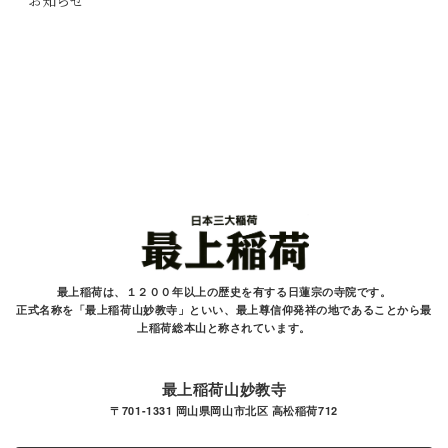
お知らせ
最上稲荷は、１２００年以上の歴史を有する
日蓮宗の寺院です。
正式名称を「最上稲荷山妙教寺」といい、最上尊信仰発祥の地であることから最
上稲荷総本山と
称されています。
最上稲荷山妙教寺
〒701-1331 岡山県岡山市北区 高松稲荷712