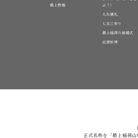
最上教報
ぶ？）
人生儀礼
七五三参り
最上稲荷の結婚式
出張祈祷
正式名称を「最上稲荷山