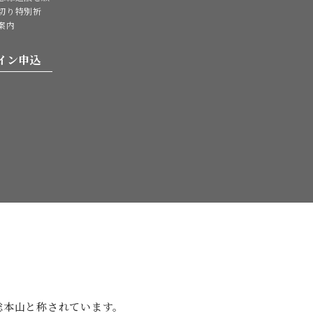
切り特別祈
案内
イン申込
。
総本山と
称されています。