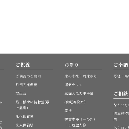
ご供養
お参り
ご奉納
ご供養のご案内
縁の末社・両縁参り
写経・幟
月例先祖供養
運気カフェ
ご相談
放生会
三面大黒天甲子祭
み
最上稲荷の納骨堂(最
拝観(寒松庭)
なんでも
上霊廟)
滝行
旧本殿特
永代供養墓
秀吉本陣（一の丸）
内
ま
法人供養塔
・日蓮聖人像
う
あらゆる