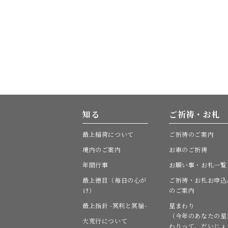
知る
ご祈祷・お札
最上稲荷について
ご祈祷のご案内
境内のご案内
お車のご祈祷
年間行事
お願い事・お札一覧
最上徳目（毎日の心が
ご祈祷・お札お申込
け）
のご案内
最上指針 -冥利と冥福-
星まわり
（今年のあなたの星
大荒行について
わりって、だいじょ