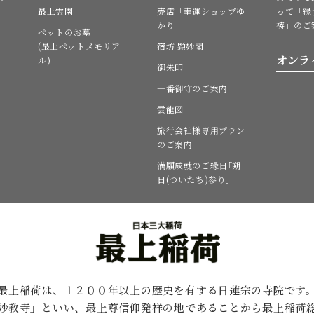
最上霊園
売店「幸運ショップゆ
って「縁
かり」
祷」のご
ペットのお墓
(最上ペットメモリア
宿坊 顕妙閣
オンラ
ル)
御朱印
一番御守のご案内
雲龍図
旅行会社様専用プラン
のご案内
満願成就のご縁日｢朔
日(ついたち)参り｣
最上稲荷は、１２００年以上の歴史を有する
日蓮宗の寺院です
妙教寺」といい、最上尊信仰発祥の地であることから最上稲荷