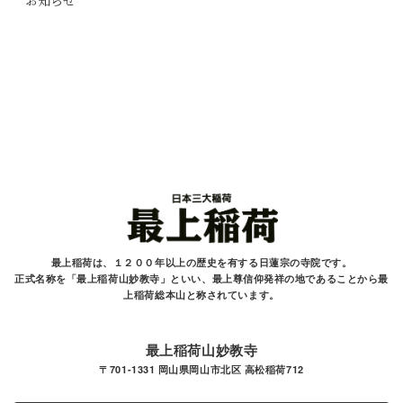
お知らせ
最上稲荷は、１２００年以上の歴史を有する
日蓮宗の寺院です。
正式名称を「最上稲荷山妙教寺」といい、最上尊信仰発祥の地であることから最
上稲荷総本山と
称されています。
最上稲荷山妙教寺
〒701-1331 岡山県岡山市北区 高松稲荷712