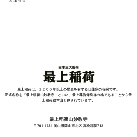
お知らせ
最上稲荷は、１２００年以上の歴史を有する
日蓮宗の寺院です。
正式名称を「最上稲荷山妙教寺」といい、最上尊信仰発祥の地であることから最
上稲荷総本山と
称されています。
最上稲荷山妙教寺
〒701-1331 岡山県岡山市北区 高松稲荷712