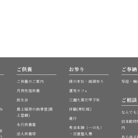
ご供養
お参り
ご奉納
ご供養のご案内
縁の末社・両縁参り
写経・幟
月例先祖供養
運気カフェ
ご相談
放生会
三面大黒天甲子祭
み
最上稲荷の納骨堂(最
拝観(寒松庭)
なんでも
上霊廟)
滝行
旧本殿特
永代供養墓
秀吉本陣（一の丸）
内
ま
法人供養塔
・日蓮聖人像
う
あらゆる