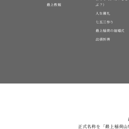
最上教報
ぶ？）
人生儀礼
七五三参り
最上稲荷の結婚式
出張祈祷
正式名称を「最上稲荷山