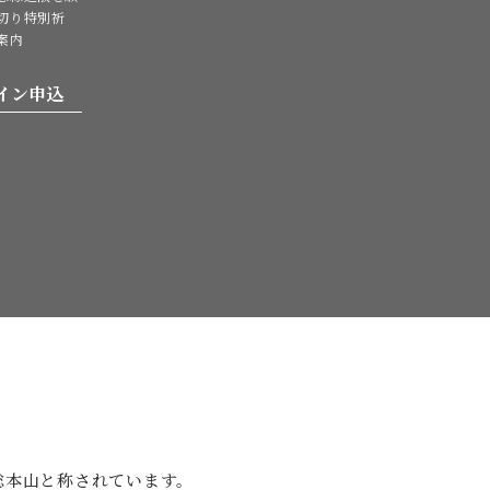
切り特別祈
案内
イン申込
。
総本山と
称されています。