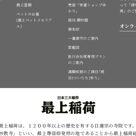
最上霊園
売店「幸運ショップゆ
って「縁
かり」
祷」のご
ペットのお墓
(最上ペットメモリア
宿坊 顕妙閣
オンラ
ル)
御朱印
一番御守のご案内
雲龍図
旅行会社様専用プラン
のご案内
満願成就のご縁日｢朔
日(ついたち)参り｣
最上稲荷は、１２００年以上の歴史を有する
日蓮宗の寺院です
妙教寺」といい、最上尊信仰発祥の地であることから最上稲荷