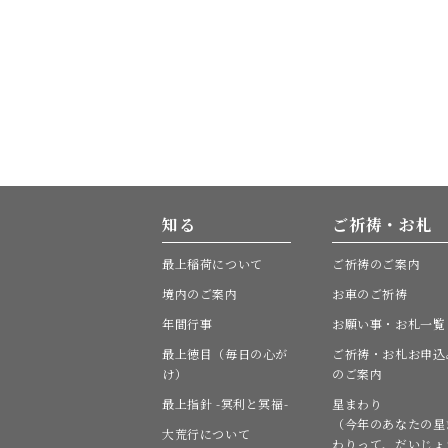
知る
ご祈祷・お札
最上稲荷について
ご祈祷のご案内
境内のご案内
お車のご祈祷
年間行事
お願い事・お札一覧
最上徳目（毎日の心が
ご祈祷・お札お申込
け）
のご案内
最上指針 -冥利と冥福-
星まわり
（今年のあなたの星
大荒行について
わりって、だいじょ