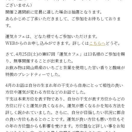
ございません）
開催２週間前に定員に達した場合は抽選となります。
あらかじめご了承いただきまして、ご参加をお待ちしておりま
す。
運気カフェは、どなた様でもご参加いただけます。
WEBからのお申し込みができます。詳しくは
こちらへ
どうぞ。
さて､4月25日(土)の第87回「運気カフェ」は13名様のご参加を賜
り、無事開催することが出来ました。
お飲み物は岡山県産のいちごと茶葉を使用した甘い香りと酸味が
特徴のブレンドティーでした。
4月のお話は自分の生まれ年の干支から自身にとって相性の良い
方位や運気が変わる方位などのお話でした。
干支は本来方位を表す物であり、自分の干支が表す方位からどの
方位に行くと運気が良くなるか、運気が悪くなるかを知る方法を
詳しく説かれていました。さらに、自分が目指したい状況に都合
の良い方位もあるとのことです。運気が良い方位も悪い方位もそ
の年の方位盤からも影響を受けます。方位盤など詳しい事をお知