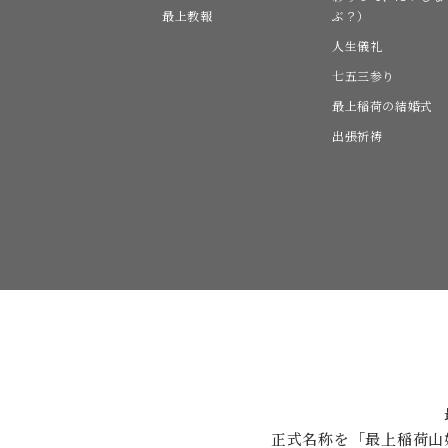
最上教報
ぶ？）
人生儀礼
七五三参り
最上稲荷の結婚式
出張祈祷
正式名称を「最上稲荷山