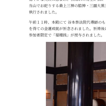
当山でお祀りする最上三神の脇神・三面大黒
執行されました。
午前１１時、本殿にて 谷本泰法院代導師の
を得ての金運成就が祈念されました。祈祷後
参加者限定で「福種銭」が授与されました。