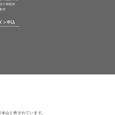
切り特別祈
案内
イン申込
。
総本山と
称されています。