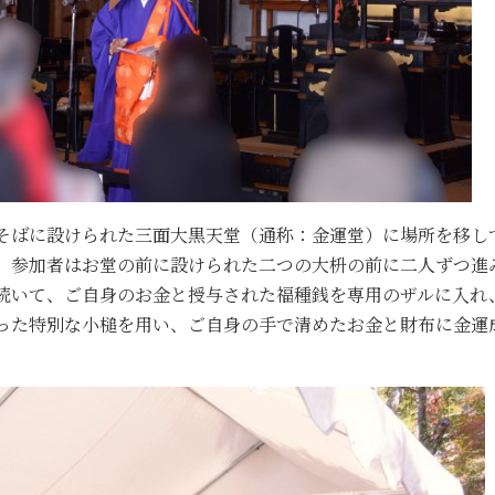
そばに設けられた三面大黒天堂（通称：金運堂）に場所を移し
、参加者はお堂の前に設けられた二つの大枡の前に二人ずつ進
続いて、ご自身のお金と授与された福種銭を専用のザルに入れ
った特別な小槌を用い、ご自身の手で清めたお金と財布に金運