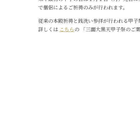
で僧侶によるご祈祷のみが行われます。
従来の本殿祈祷と銭洗い参拝が行われる甲子
詳しくは
こちら
の 「三面大黒天甲子祭のご