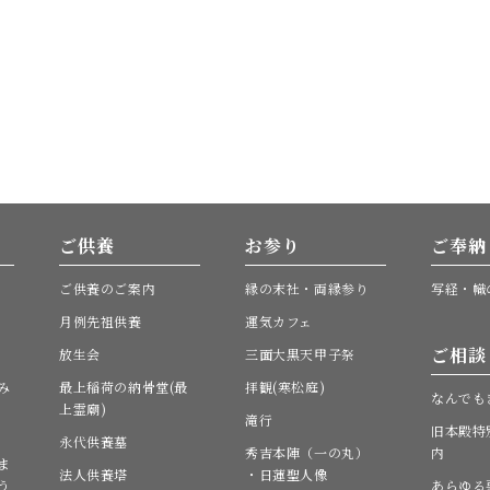
ご供養
お参り
ご奉納
ご供養のご案内
縁の末社・両縁参り
写経・幟
月例先祖供養
運気カフェ
ご相談
放生会
三面大黒天甲子祭
み
最上稲荷の納骨堂(最
拝観(寒松庭)
なんでも
上霊廟)
滝行
旧本殿特
永代供養墓
秀吉本陣（一の丸）
内
ま
法人供養塔
・日蓮聖人像
う
あらゆる