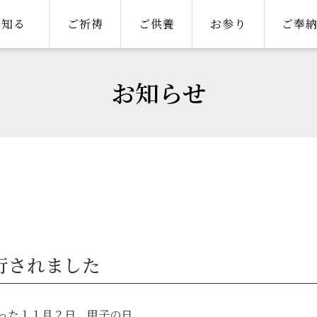
知る
ご祈祷
ご供養
お参り
ご奉
お知らせ
行されました
った１１月２日、甲子の日。