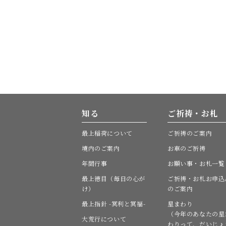
知る
ご祈祷・お札
最上稲荷について
ご祈祷のご案内
境内のご案内
お車のご祈祷
年間行事
お願い事・お札一覧
最上徳目（毎日の心が
ご祈祷・お札お申込
け）
のご案内
最上指針 -冥利と冥福-
星まわり
（今年のあなたの星
大荒行について
わりって、だいじょ