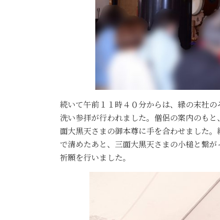
続いて午前１１時４０分からは、縁の末社の
洗い参拝が行われました。僧侶の案内のもと
面大黒天さまの御本尊に手を合わせました。
で清めたあと、三面大黒天さまの小槌と繋が
祈願を行いました。