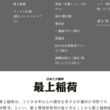
最上霊園
売店「幸運ショップゆ
って「縁
かり」
祷」のご
ペットのお墓
(最上ペットメモリア
宿坊 顕妙閣
オンラ
ル)
御朱印
一番御守のご案内
雲龍図
旅行会社様専用プラン
のご案内
満願成就のご縁日｢朔
日(ついたち)参り｣
最上稲荷は、１２００年以上の歴史を有する
日蓮宗の寺院です
妙教寺」といい、最上尊信仰発祥の地であることから最上稲荷