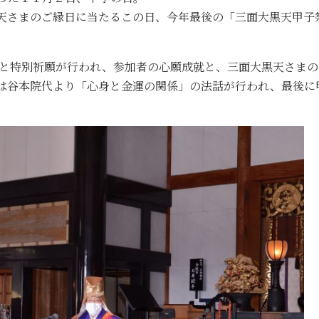
天さまのご縁日に当たるこの日、今年最後の「三面大黒天甲子
もと特別祈願が行われ、参加者の心願成就と、三面大黒天さまの
は谷本院代より「心身と金運の関係」の法話が行われ、最後に