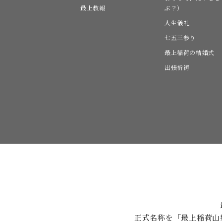
最上教報
ぶ？）
人生儀礼
七五三参り
最上稲荷の結婚式
出張祈祷
正式名称を「最上稲荷山