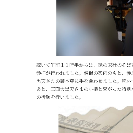
続いて午前１１時半からは、縁の末社のそば
参拝が行われました。僧侶の案内のもと、参
黒天さまの御本尊に手を合わせました。続い
あと、三面大黒天さまの小槌と繋がった特別
の祈願を行いました。