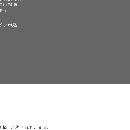
切り特別祈
案内
イン申込
。
総本山と
称されています。