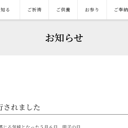
知る
ご祈祷
ご供養
お参り
ご奉
お知らせ
行されました
感じる気候となった５月６日、甲子の日。