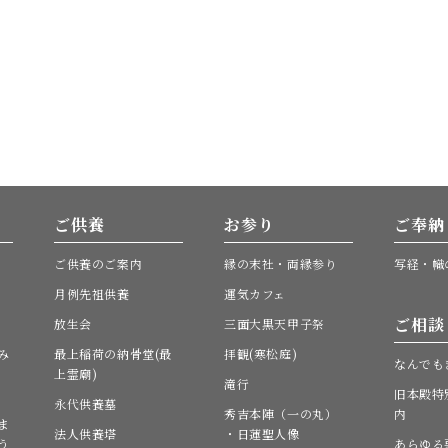
ご供養
お参り
ご奉納
ご供養のご案内
縁の末社・両縁参り
写経・幟
月例先祖供養
運気カフェ
ご相談
放生会
三面大黒天甲子祭
み
最上稲荷の納骨堂(最
拝観(寒松庭)
なんでも
上霊廟)
滝行
旧本殿特
永代供養墓
秀吉本陣（一の丸）
内
ま
法人供養塔
・日蓮聖人像
う
あらゆる