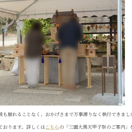
候も崩れることなく、おかげさまで万事滞りなく執行できまし
ております。詳しくは
こちら
の「三面大黒天甲子祭のご案内」