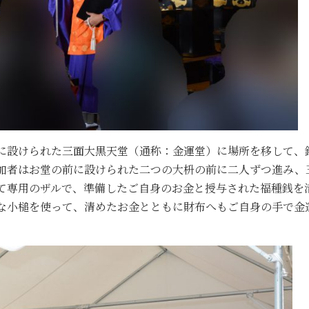
に設けられた三面大黒天堂（通称：金運堂）に場所を移して、
加者はお堂の前に設けられた二つの大枡の前に二人ずつ進み、
て専用のザルで、準備したご自身のお金と授与された福種銭を
な小槌を使って、清めたお金とともに財布へもご自身の手で金