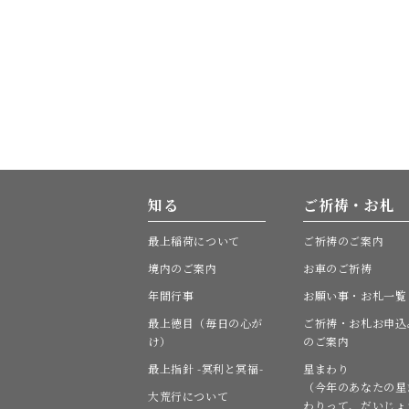
知る
ご祈祷・お札
最上稲荷について
ご祈祷のご案内
境内のご案内
お車のご祈祷
年間行事
お願い事・お札一覧
最上徳目（毎日の心が
ご祈祷・お札お申込
け）
のご案内
最上指針 -冥利と冥福-
星まわり
（今年のあなたの星
大荒行について
わりって、だいじょ