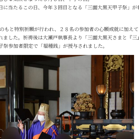
日に当たるこの日、今年３回目となる「三面大黒天甲子祭」が
師のもと特別祈願が行われ、２８名の参加者の心願成就に加えて
れました。祈祷後は大瀬戸執事長より「三面大黒天さまと『三
子祭参加者限定で「福種銭」が授与されました。