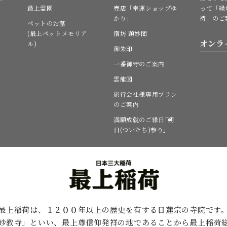
最上霊園
売店「幸運ショップゆ
って「縁
かり」
祷」のご
ペットのお墓
(最上ペットメモリア
宿坊 顕妙閣
オンラ
ル)
御朱印
一番御守のご案内
雲龍図
旅行会社様専用プラン
のご案内
満願成就のご縁日｢朔
日(ついたち)参り｣
最上稲荷は、１２００年以上の歴史を有する
日蓮宗の寺院です
妙教寺」といい、最上尊信仰発祥の地であることから最上稲荷