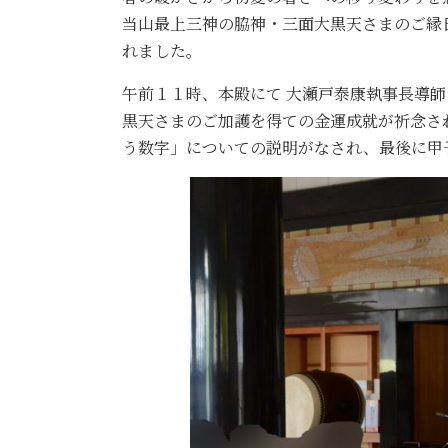
当山最上三神の脇神・三面大黒天さまのご縁
れました。
午前１１時、本殿にて 大瀬戸泰康執事長導
黒天さまのご加護を得ての金運成就が祈念さ
う数字」についての説明がなされ、最後に甲