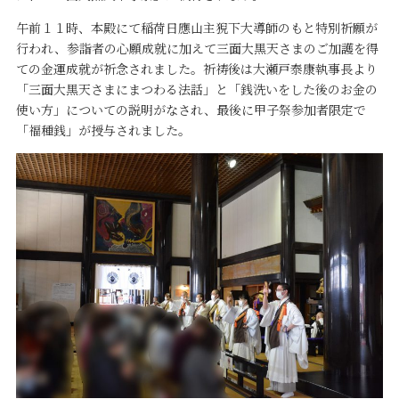
午前１１時、本殿にて稲荷日應山主猊下大導師のもと特別祈願が
行われ、参詣者の心願成就に加えて三面大黒天さまのご加護を得
ての金運成就が祈念されました。祈祷後は大瀬戸泰康執事長より
「三面大黒天さまにまつわる法話」と「銭洗いをした後のお金の
使い方」についての説明がなされ、最後に甲子祭参加者限定で
「福種銭」が授与されました。