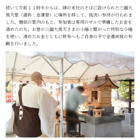
続いて午前１１時半からは、縁の末社のそばに設けられた三面大
黒天堂（通称：金運堂）に場所を移して、銭洗い参拝が行われま
した。僧侶の案内のもと、参加者は専用のザルで準備したお金を
清めたのち、お堂の三面大黒天さまの小槌と繋がった特別な小槌
を使い、清めたお金とともに財布へもご自身の手で金運成就の祈
願を行いました。