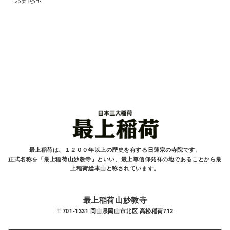
お知らせ
最上稲荷は、１２００年以上の歴史を有する
日蓮宗の寺院です。
正式名称を「最上稲荷山妙教寺」といい、最上尊信仰発祥の地であることから最
上稲荷総本山と
称されています。
最上稲荷山妙教寺
〒701-1331 岡山県岡山市北区 高松稲荷712