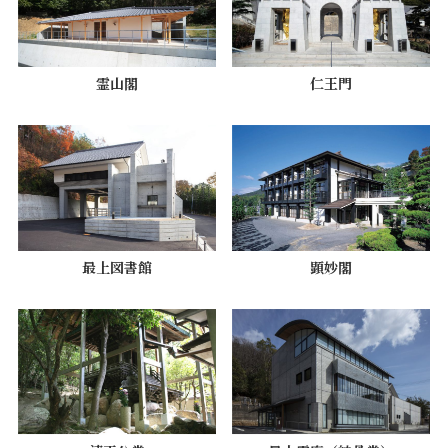
霊山閣
仁王門
最上図書館
顕妙閣