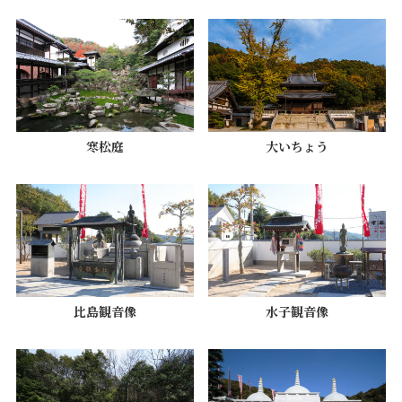
寒松庭
大いちょう
比島観音像
水子観音像