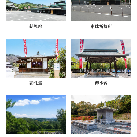
結界廊
車体祈祷所
納札堂
御水舎