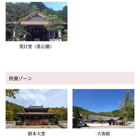
荒行堂（洗心閣）
供養ゾーン
根本大堂
大客殿