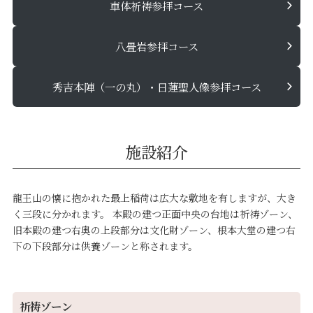
車体祈祷参拝コース
八畳岩参拝コース
秀吉本陣（一の丸）・日蓮聖人像参拝コース
施設紹介
龍王山の懐に抱かれた最上稲荷は広大な敷地を有しますが、大き
く三段に分かれます。 本殿の建つ正面中央の台地は祈祷ゾーン、
旧本殿の建つ右奥の上段部分は文化財ゾーン、根本大堂の建つ右
下の下段部分は供養ゾーンと称されます。
祈祷ゾーン