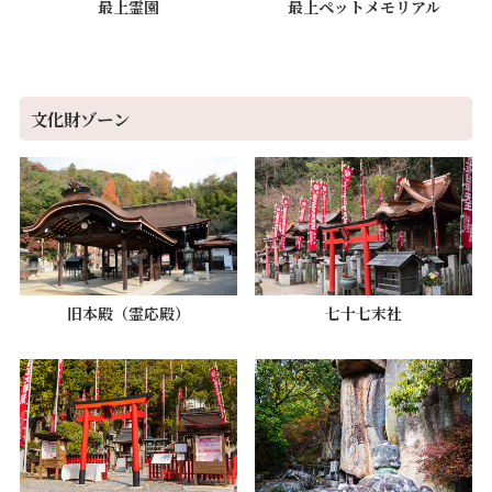
最上霊園
最上ペットメモリアル
文化財ゾーン
旧本殿（霊応殿）
七十七末社