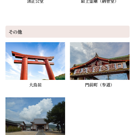
清正公堂
最上霊廟（納骨堂）
その他
大鳥居
門前町（参道）