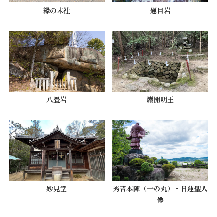
縁の末社
題目岩
八畳岩
巌開明王
妙見堂
秀吉本陣（一の丸）・日蓮聖人
像