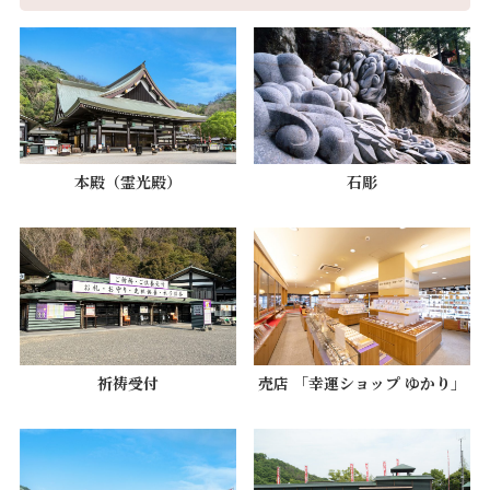
本殿（霊光殿）
石彫
祈祷受付
売店 「幸運ショップ ゆかり」