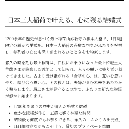
日本三大稲荷で叶える、心に残る結婚式
1200余年の歴史が息づく最上稲荷山妙教寺の根本大堂で、1日1組
限定の厳かな挙式を。日本三大稲荷の荘厳な空気がふたりを祝福
し、参列者の心にも深く刻まれるひとときをお約束します。
悠久の時を刻む最上稲荷は、白狐にお乗りになった最上位経王大
菩薩さまが降臨した霊地として知られ、人々の願いに寄り添い続
けてきました。古より受け継がれる「合掌の心」は、互いを思い
やり、結び合う尊い心。その教えは、夫婦が歩む未来をあたたか
く照らします。最上さまが見守るこの地で、ふたりの新たな物語
が静かに始まります。
1200年あまりの歴史が育んだ格式と信頼
厳かな読経が作る、五感に響く神聖な時間
結婚後も何度でもお参りできる、永久の「ふたりの出発点」
1日1組限定だからこそ叶う、貸切のプライベート空間