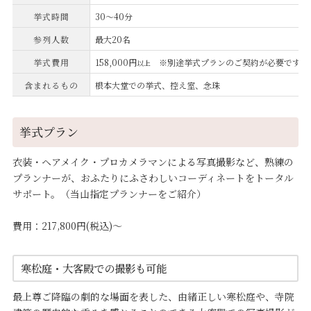
挙式時間
30～40分
参列人数
最大20名
挙式費用
158,000円
※別途挙式プランのご契約が必要です
以上
含まれるもの
根本大堂での挙式、控え室、念珠
挙式プラン
衣装・ヘアメイク・プロカメラマンによる写真撮影など、熟練の
プランナーが、おふたりにふさわしいコーディネートをトータル
サポート。（当山指定プランナーをご紹介）
費用：217,800円(税込)～
寒松庭・大客殿での撮影も可能
最上尊ご降臨の劇的な場面を表した、由緒正しい寒松庭や、寺院