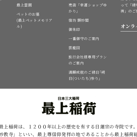
最上霊園
売店「幸運ショップゆ
って「縁
かり」
祷」のご
ペットのお墓
(最上ペットメモリア
宿坊 顕妙閣
オンラ
ル)
御朱印
一番御守のご案内
雲龍図
旅行会社様専用プラン
のご案内
満願成就のご縁日｢朔
日(ついたち)参り｣
最上稲荷は、１２００年以上の歴史を有する
日蓮宗の寺院です
妙教寺」といい、最上尊信仰発祥の地であることから最上稲荷