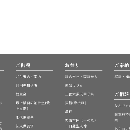
ご供養
お参り
ご奉納
ご供養のご案内
縁の末社・両縁参り
写経・幟
月例先祖供養
運気カフェ
ご相談
放生会
三面大黒天甲子祭
み
最上稲荷の納骨堂(最
拝観(寒松庭)
なんでも
上霊廟)
滝行
旧本殿特
永代供養墓
秀吉本陣（一の丸）
内
ま
法人供養塔
・日蓮聖人像
う
あらゆる