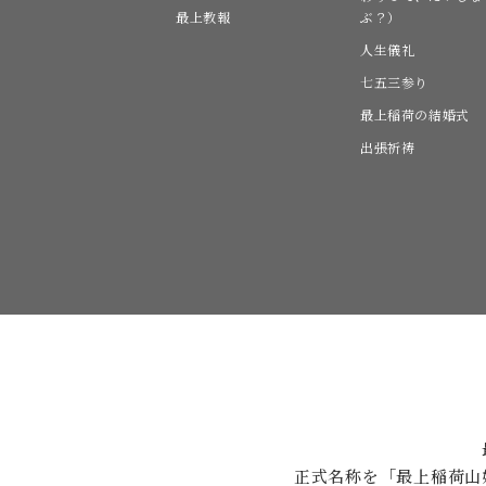
最上教報
ぶ？）
人生儀礼
七五三参り
最上稲荷の結婚式
出張祈祷
正式名称を「最上稲荷山