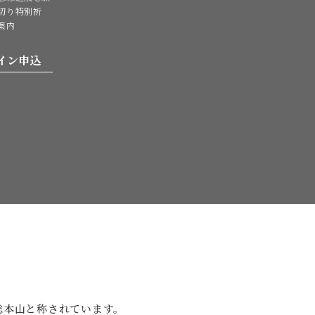
切り特別祈
案内
イン申込
。
総本山と
称されています。