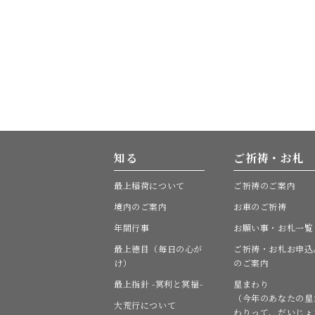
知る
ご祈祷・お札
最上稲荷について
ご祈祷のご案内
境内のご案内
お車のご祈祷
年間行事
お願い事・お札一覧
最上徳目（毎日の心が
ご祈祷・お札お申込
け）
のご案内
最上指針 -冥利と冥福-
星まわり
（今年のあなたの星
大荒行について
わりって、だいじょ