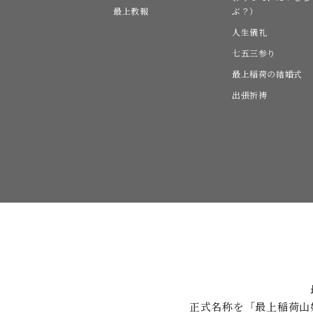
最上教報
ぶ？）
人生儀礼
七五三参り
最上稲荷の結婚式
出張祈祷
正式名称を「最上稲荷山