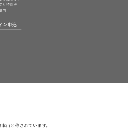
切り特別祈
案内
イン申込
。
総本山と
称されています。