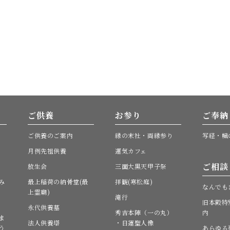
ご供養
お参り
ご奉納
ご供養のご案内
縁の末社・両縁参り
写経・幟
月例先祖供養
運気カフェ
ご相談
放生会
三面大黒天甲子祭
み
最上稲荷の納骨堂(最
拝観(寒松庭)
なんでも
上霊廟)
滝行
旧本殿特
永代供養墓
秀吉本陣（一の丸）
内
ま
法人供養塔
・日蓮聖人像
う
あらゆる