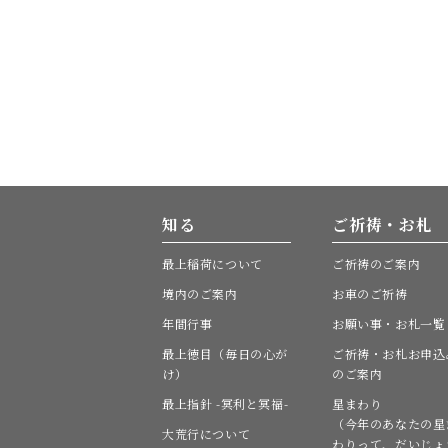
知る
ご祈祷・お札
最上稲荷について
ご祈祷のご案内
境内のご案内
お車のご祈祷
年間行事
お願い事・お札一覧
最上徳目（毎日の心が
ご祈祷・お札お申込
け）
のご案内
最上指針 -冥利と冥福-
星まわり
（今年のあなたの星
大荒行について
わりって、だいじょ