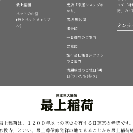
最上霊園
売店「幸運ショップゆ
って「縁
かり」
祷」のご
ペットのお墓
(最上ペットメモリア
宿坊 顕妙閣
オンラ
ル)
御朱印
一番御守のご案内
雲龍図
旅行会社様専用プラン
のご案内
満願成就のご縁日｢朔
日(ついたち)参り｣
最上稲荷は、１２００年以上の歴史を有する
日蓮宗の寺院です
妙教寺」といい、最上尊信仰発祥の地であることから最上稲荷