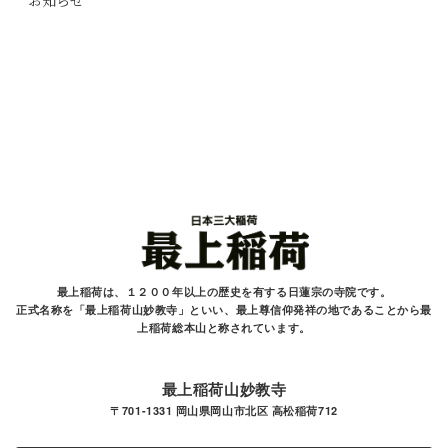
お知らせ
最上稲荷は、１２００年以上の歴史を有する
日蓮宗の寺院です。
正式名称を「最上稲荷山妙教寺」といい、最上尊信仰発祥の地であることから最
上稲荷総本山と
称されています。
最上稲荷山妙教寺
〒701-1331 岡山県岡山市北区 高松稲荷712